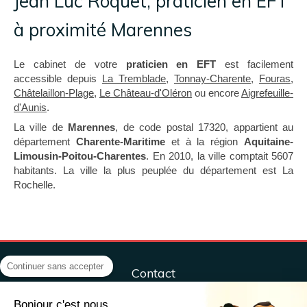
Jean Luc Roquet, praticien en EFT
à proximité Marennes
Le cabinet de votre
praticien en EFT
est facilement
accessible depuis
La Tremblade
,
Tonnay-Charente
,
Fouras
,
Châtelaillon-Plage
,
Le Château-d'Oléron
ou encore
Aigrefeuille-
d'Aunis
.
La ville de
Marennes
, de code postal 17320, appartient au
département
Charente-Maritime
et à la région
Aquitaine-
Limousin-Poitou-Charentes
. En 2010, la ville comptait 5607
habitants. La ville la plus peuplée du département est La
Rochelle.
Continuer sans accepter
Contact
Centre ÔM&Co, sport, santé, bien-être
Bonjour c'est nous...