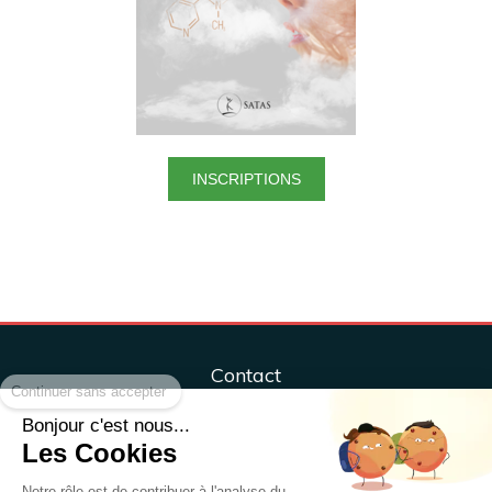
INSCRIPTIONS
Continuer sans accepter
Contact
Centre ÔM&Co, sport, santé, bien-être
Bonjour c'est nous...
ÔM&CO, Sport, Santé, Bien-être,
Les Cookies
37 rue Henri Sellier
Notre rôle est de contribuer à l'analyse du