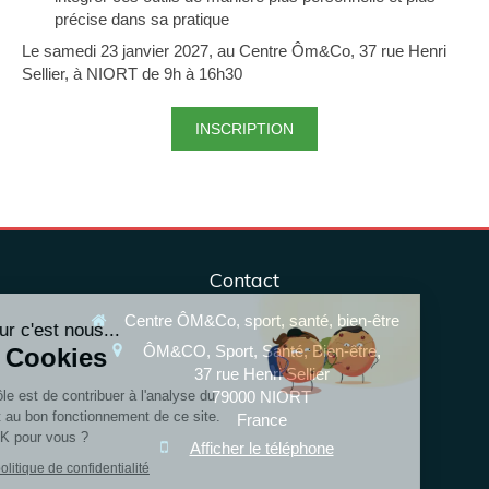
précise dans sa pratique
Le samedi 23 janvier 2027, au Centre Ôm&Co, 37 rue Henri
Sellier, à NIORT de 9h à 16h30
INSCRIPTION
Contact
Centre ÔM&Co, sport, santé, bien-être
Bonjour c'est nous...
ÔM&CO, Sport, Santé, Bien-être,
Les Cookies
37 rue Henri Sellier
79000
NIORT
Notre rôle est de contribuer à l'analyse du
trafic et au bon fonctionnement de ce site.
France
C'est OK pour vous ?
Afficher le téléphone
Lire la politique de confidentialité