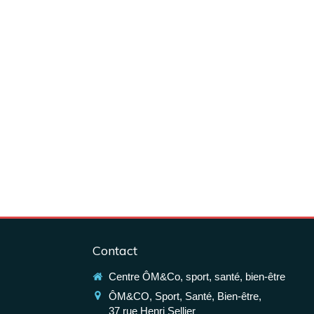
est nous...
ookies
t de contribuer à l'analyse
Contact
 au bon fonctionnement de
st OK pour vous ?
Centre ÔM&Co, sport, santé, bien-être
que de confidentialité
ÔM&CO, Sport, Santé, Bien-être,
Consentements certifiés par
37 rue Henri Sellier