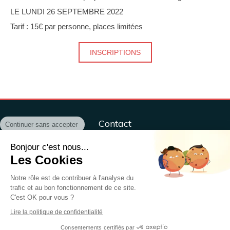
LE LUNDI 26 SEPTEMBRE 2022
Tarif : 15€ par personne, places limitées
INSCRIPTIONS
Continuer sans accepter
Contact
Centre ÔM&Co, sport, santé, bien-être
Bonjour c'est nous...
ÔM&CO, Sport, Santé, Bien-être,
Les Cookies
37 rue Henri Sellier
79000
NIORT
Notre rôle est de contribuer à l'analyse du
trafic et au bon fonctionnement de ce site.
France
C'est OK pour vous ?
Afficher le téléphone
Lire la politique de confidentialité
Consentements certifiés par
Création et référencement du site par Simplébo