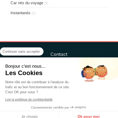
Car nés du voyage
(5)
Instantanés
(2)
Continuer sans accepter
Contact
Centre ÔM&Co, sport, santé, bien-être
Bonjour c'est nous...
ÔM&CO, Sport, Santé, Bien-être,
Les Cookies
37 rue Henri Sellier
79000
NIORT
Notre rôle est de contribuer à l'analyse du
trafic et au bon fonctionnement de ce site.
France
C'est OK pour vous ?
Afficher le téléphone
Lire la politique de confidentialité
Consentements certifiés par
Création et référencement du site par Simplébo
Site partenaire de
Annuaire Thérapeutes
Je choisis
Ok pour moi