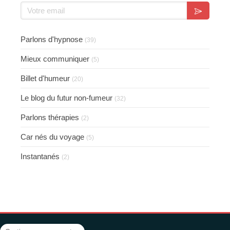
Votre email
Parlons d'hypnose
(39)
Mieux communiquer
(5)
Billet d'humeur
(20)
Le blog du futur non-fumeur
(32)
Parlons thérapies
(2)
Car nés du voyage
(5)
Instantanés
(2)