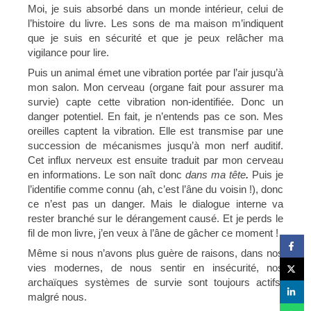
Moi, je suis absorbé dans un monde intérieur, celui de
l’histoire du livre. Les sons de ma maison m’indiquent
que je suis en sécurité et que je peux relâcher ma
vigilance pour lire.
Puis un animal émet une vibration portée par l’air jusqu’à
mon salon. Mon cerveau (organe fait pour assurer ma
survie) capte cette vibration non-identifiée. Donc un
danger potentiel. En fait, je n’entends pas ce son. Mes
oreilles captent la vibration. Elle est transmise par une
succession de mécanismes jusqu’à mon nerf auditif.
Cet influx nerveux est ensuite traduit par mon cerveau
en informations. Le son naît donc
dans ma tête
.
Puis je
l’identifie comme connu (ah, c’est l’âne du voisin !), donc
ce n’est pas un danger. Mais le dialogue interne va
rester branché sur le dérangement causé. Et je perds le
fil de mon livre, j’en veux à l’âne de gâcher ce moment !
Même si nous n’avons plus guère de raisons, dans nos
vies modernes, de nous sentir en insécurité, nos
archaïques systèmes de survie sont toujours actifs,
malgré nous.