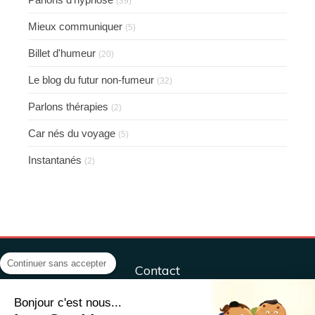
(39)
Mieux communiquer
(5)
Billet d'humeur
(20)
Le blog du futur non-fumeur
(32)
Parlons thérapies
(2)
Car nés du voyage
(5)
Instantanés
(2)
Continuer sans accepter
Contact
Centre ÔM&Co, sport, santé, bien-être
Bonjour c'est nous...