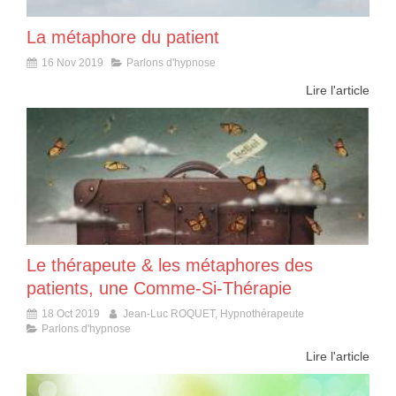
La métaphore du patient
16 Nov 2019
Parlons d'hypnose
Lire l'article
Le thérapeute & les métaphores des
patients, une Comme-Si-Thérapie
18 Oct 2019
Jean-Luc ROQUET, Hypnothérapeute
Parlons d'hypnose
Lire l'article