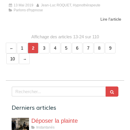
13 Mai 2019
Jean-Luc ROQUET, Hypnothérapeute
Parlons d'hypnose
Lire l'article
Affichage des articles 13-24 sur 110
1
2
3
4
5
6
7
8
9
10
Rechercher
Derniers articles
Déposer la plainte
Instantanés