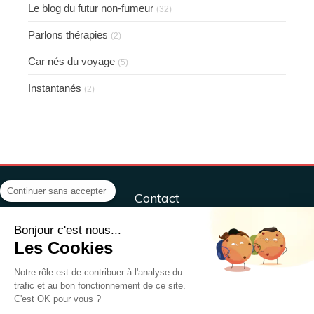
Le blog du futur non-fumeur
(32)
Parlons thérapies
(2)
Car nés du voyage
(5)
Instantanés
(2)
Continuer sans accepter
Contact
Centre ÔM&Co, sport, santé, bien-être
Bonjour c'est nous...
ÔM&CO, Sport, Santé, Bien-être,
Les Cookies
37 rue Henri Sellier
79000
NIORT
Notre rôle est de contribuer à l'analyse du
trafic et au bon fonctionnement de ce site.
France
C'est OK pour vous ?
Afficher le téléphone