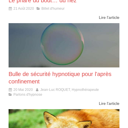
Le phare du bout… du nez
21 Août 2020
Billet d'humeur
Lire l'article
Bulle de sécurité hypnotique pour l'après
confinement
20 Mai 2020
Jean-Luc ROQUET, Hypnothérapeute
Parlons d'hypnose
Lire l'article