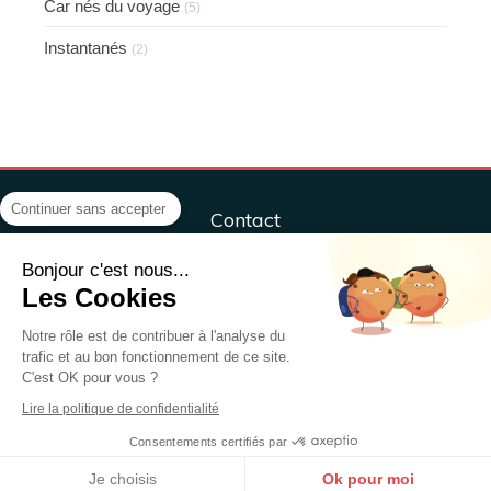
Car nés du voyage
(5)
Instantanés
(2)
Continuer sans accepter
Contact
Centre ÔM&Co, sport, santé, bien-être
Bonjour c'est nous...
ÔM&CO, Sport, Santé, Bien-être,
Les Cookies
37 rue Henri Sellier
79000
NIORT
Notre rôle est de contribuer à l'analyse du
trafic et au bon fonctionnement de ce site.
France
C'est OK pour vous ?
Afficher le téléphone
Lire la politique de confidentialité
Consentements certifiés par
Création et référencement du site par Simplébo
Site partenaire de
Annuaire Thérapeutes
Je choisis
Ok pour moi