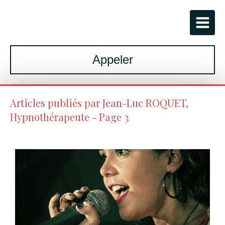
Appeler
Articles publiés par Jean-Luc ROQUET,
Hypnothérapeute - Page 3