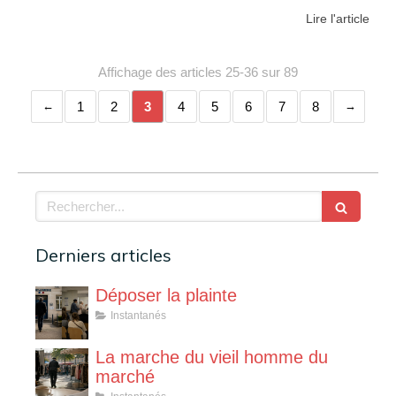
Lire l'article
Affichage des articles 25-36 sur 89
1
2
3
4
5
6
7
8
Rechercher
Derniers articles
Déposer la plainte
Instantanés
La marche du vieil homme du
marché